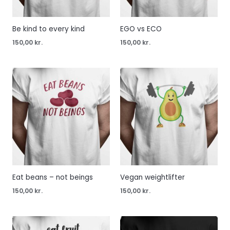
Be kind to every kind
EGO vs ECO
150,00
kr.
150,00
kr.
Eat beans – not beings
Vegan weightlifter
150,00
kr.
150,00
kr.