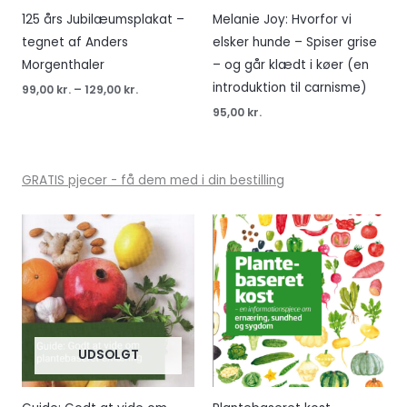
125 års Jubilæumsplakat –
Melanie Joy: Hvorfor vi
tegnet af Anders
elsker hunde – Spiser grise
Morgenthaler
– og går klædt i køer (en
introduktion til carnisme)
99,00
kr.
–
129,00
kr.
95,00
kr.
GRATIS pjecer - få dem med i din bestilling
UDSOLGT