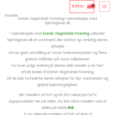
Gå
0,00
kr.
til
Forside
indholdet
Dansk Vegetarisk Forening i samarbejde med
hjertegaver.dk
I samarbejde med
Dansk Vegetarisk Forening
udbyder
hjertegaver.dk et sortiment der støtter op omkring deres
arbejde
om en grøn omstilling af vores fødevaresystem og flere
grønne måltider på vores tallerkener.
For hver solgt enhed på denne side sender vi et fast
aftalt beløb til Dansk Vegetarisk Forening,
så de kan fortsætte deres arbejde for dyr, mennesker og
global bæredygtighed.
Bliv medlem af DVF og få 30% rabat på DVF’s
logoprodukter her på siden. Du kan blive medlem ved at
klikke på dette
link
Er du allerede
medlem af DVF så skriv til