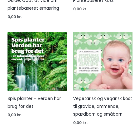
Guide: Godt at vide om
Plantebaseret kost
plantebaseret ernæring
0,00
kr.
0,00
kr.
Spis planter – verden har
Vegetarisk og vegansk kost
brug for det
til gravide, ammende,
spædbørn og småbørn
0,00
kr.
0,00
kr.