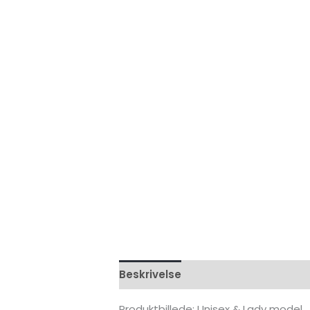
Beskrivelse
Yderligere informati
Produktbillede: Unisex & Lady model