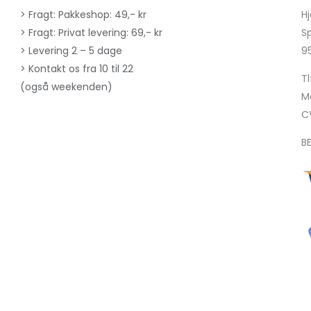
> Fragt: Pakkeshop: 49,- kr
H
> Fragt: Privat levering: 69,- kr
S
> Levering 2 – 5 dage
9
> Kontakt os fra 10 til 22
Tl
(også weekenden)
Ma
C
B