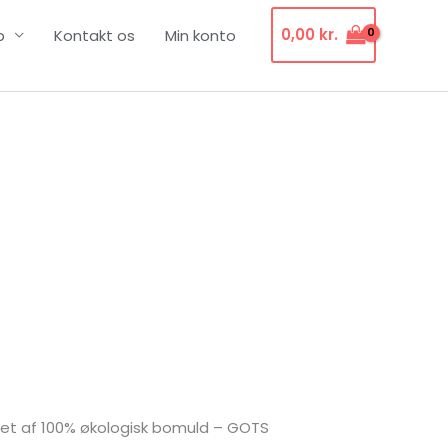
0,00
kr.
p
Kontakt os
Min konto
llet af 100% økologisk bomuld – GOTS