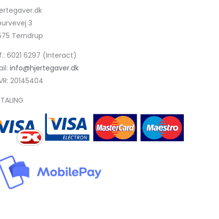
jertegaver.dk
purvevej 3
575 Terndrup
f.: 6021 6297 (Interact)
il:
info@hjertegaver.dk
VR: 20145404
ETALING