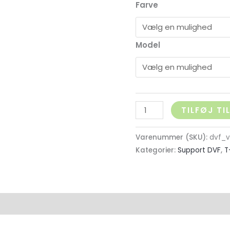
Farve
Model
TILFØJ TI
Varenummer (SKU):
dvf_
Kategorier:
Support DVF
,
T
on