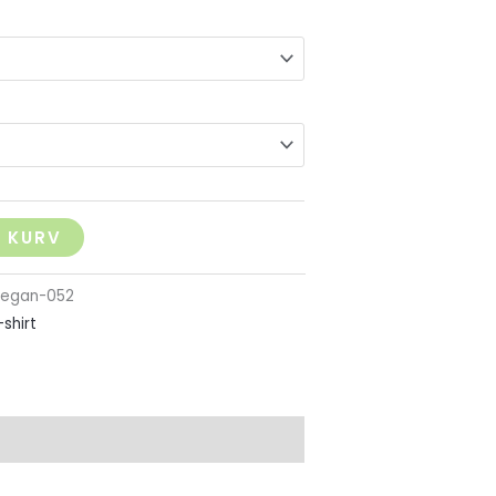
L KURV
vegan-052
-shirt