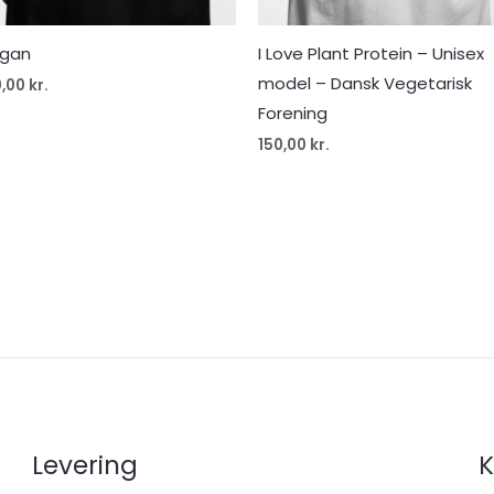
gan
I Love Plant Protein – Unisex
model – Dansk Vegetarisk
0,00
kr.
Forening
150,00
kr.
Levering
K