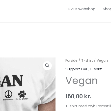
DVF’s webshop
Sho
Vegan
Forside
/
T-shirt
/ Vegan
antal
Support DVF
,
T-shirt
Vegan
150,00
kr.
T-shirt med tryk Fremsti