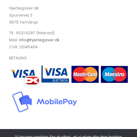
Hjertegaver.dk
Spurvevej 3
9575 Terndrup
Tlf.: 6021 6297 (Interact)
Mail:
info@hjertegaver.dk
CVR: 20145404
BETALING
Vi bruger cookies for at sikre, at vi giver dig den bedste