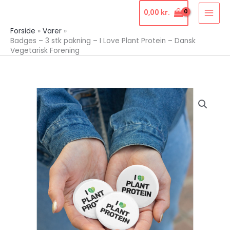
Gå
0,00
kr.
til
Forside
Varer
indholdet
Badges – 3 stk pakning – I Love Plant Protein – Dansk
Vegetarisk Forening
Badges
-
3
stk
pakning
-
I
Love
Plant
Protein
-