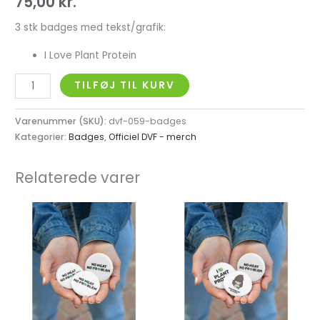
75,00
kr.
3 stk badges med tekst/grafik:
I Love Plant Protein
TILFØJ TIL KURV
Varenummer (SKU):
dvf-059-badges
Kategorier:
Badges
,
Officiel DVF - merch
Relaterede varer