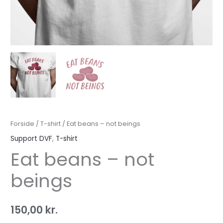
Forside
/
T-shirt
/ Eat beans – not beings
Support DVF
,
T-shirt
Eat beans – not
beings
150,00
kr.