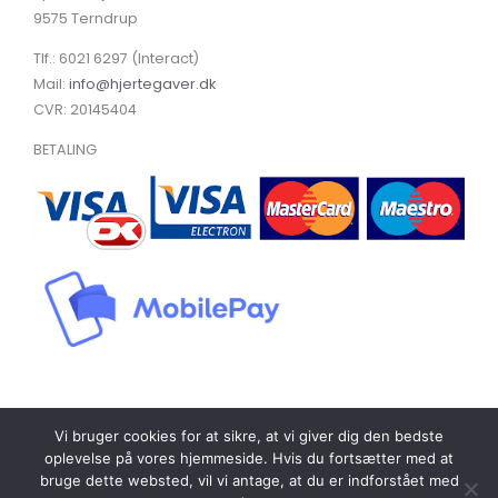
9575 Terndrup
Tlf.: 6021 6297 (Interact)
Mail:
info@hjertegaver.dk
CVR: 20145404
BETALING
Vi bruger cookies for at sikre, at vi giver dig den bedste
oplevelse på vores hjemmeside. Hvis du fortsætter med at
Copyright © 2026 vegetarisk.hjertegaver.dk
bruge dette websted, vil vi antage, at du er indforstået med