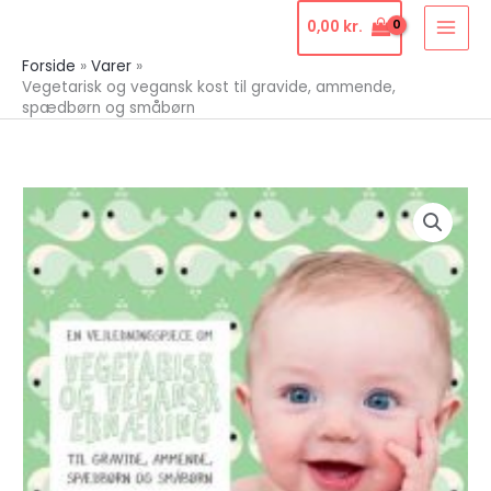
Gå
0,00
kr.
til
Forside
Varer
indholdet
Vegetarisk og vegansk kost til gravide, ammende,
spædbørn og småbørn
Vegetarisk
og
vegansk
kost
til
gravide,
ammende,
spædbørn
og
småbørn
antal